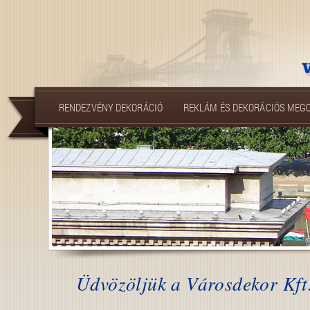
RENDEZVÉNY DEKORÁCIÓ
REKLÁM ÉS DEKORÁCIÓS MEG
Üdvözöljük a Városdekor Kft