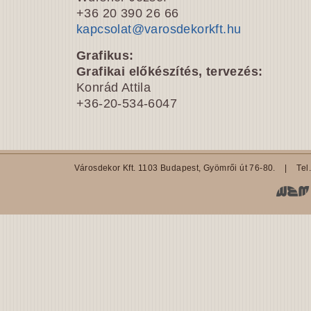
+36 20 390 26 66
kapcsolat@varosdekorkft.hu
Grafikus:
Grafikai előkészítés, tervezés:
Konrád Attila
+36-20-534-6047
Városdekor Kft. 1103 Budapest, Gyömrői út 76-80. | Tel.