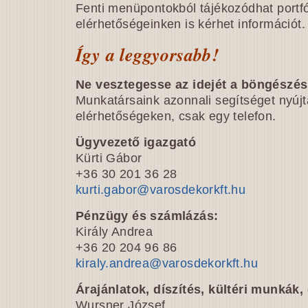
Fenti menüpontokból tájékozódhat portfó
elérhetőségeinken is kérhet információt.
Így a leggyorsabb!
Ne vesztegesse az idejét a böngészés
Munkatársaink azonnali segítséget nyújt
elérhetőségeken, csak egy telefon.
Ügyvezető igazgató
Kürti Gábor
+36 30 201 36 28
kurti.gabor@varosdekorkft.hu
Pénzügy és számlázás:
Király Andrea
+36 20 204 96 86
kiraly.andrea@varosdekorkft.hu
Árajánlatok, díszítés, kültéri munkák,
Wursner József